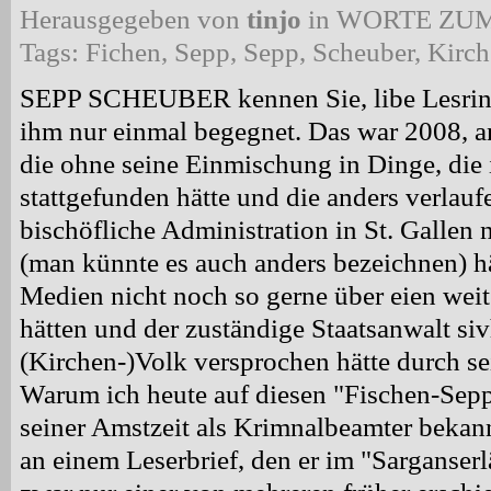
Herausgegeben von
tinjo
in
WORTE ZUM
Tags:
Fichen
,
Sepp
,
Sepp
,
Scheuber
,
Kirch
SEPP SCHEUBER kennen Sie, libe Lesrinne
ihm nur einmal begegnet. Das war 2008, a
die ohne seine Einmischung in Dinge, die 
stattgefunden hätte und die anders verlau
bischöfliche Administration in St. Gallen
(man künnte es auch anders bezeichnen) hä
Medien nicht noch so gerne über eien weit
hätten und der zuständige Staatsanwalt s
(Kirchen-)Volk versprochen hätte durch se
Warum ich heute auf diesen "Fischen-Sepp"
seiner Amstzeit als Krimnalbeamter bekan
an einem Leserbrief, den er im "Sarganserlä