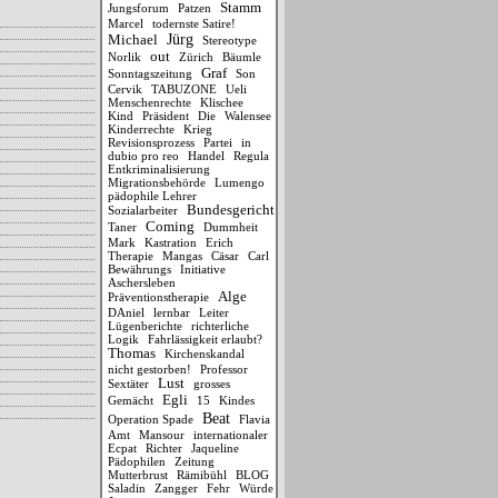
Stamm
Jungsforum
Patzen
Marcel
todernste Satire!
Jürg
Michael
Stereotype
out
Norlik
Zürich
Bäumle
Graf
Sonntagszeitung
Son
Cervik
TABUZONE
Ueli
Menschenrechte
Klischee
Kind
Präsident
Die
Walensee
Kinderrechte
Krieg
Revisionsprozess
Partei
in
dubio pro reo
Handel
Regula
Entkriminalisierung
Migrationsbehörde
Lumengo
pädophile Lehrer
Bundesgericht
Sozialarbeiter
Coming
Taner
Dummheit
Mark
Kastration
Erich
Therapie
Mangas
Cäsar
Carl
Bewährungs
Initiative
Aschersleben
Alge
Präventionstherapie
DAniel
lernbar
Leiter
Lügenberichte
richterliche
Logik
Fahrlässigkeit erlaubt?
Thomas
Kirchenskandal
nicht gestorben!
Professor
Lust
Sextäter
grosses
Egli
Gemächt
15
Kindes
Beat
Operation Spade
Flavia
Amt
Mansour
internationaler
Ecpat
Richter
Jaqueline
Pädophilen
Zeitung
Mutterbrust
Rämibühl
BLOG
Saladin
Zangger
Fehr
Würde