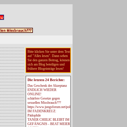
Bitte klicken Sie unter dem Text
auf "Alles lesen". Dann sehen
Sie den ganzen Beitrag, können
sich am Blog beteiligen und
frühere Blogeinträge lesen!
Die letzten 24 Berichte:
Das Geschenk der Akzeptanz
ENDLICH WIEDER
ONLINE!
schärfere Gesetze gegen
sexuellen Missbrauch???
https://www.jungsforum.net/politik/messages/181841.htm
IM FADENKREUZ:
Pädophile
TANER CHIILIC BLEIBT IM
GEFÄNGNIS - BEAT MEIER