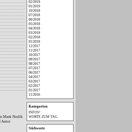
02/2019
01/2019
10/2018
07/2018
06/2018
05/2018
04/2018
03/2018
02/2018
01/2018
12/2017
11/2017
10/2017
09/2017
08/2017
07/2017
06/2017
04/2017
03/2017
02/2017
01/2017
11/2016
Kategorien
INFOS!
on Mark Norlik
WORTE ZUM TAG
 Autor
Stichworte