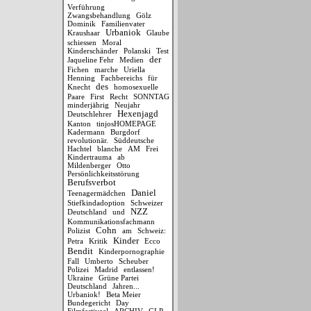
Verführung
Zwangsbehandlung
Gölz
Dominik
Familienvater
Urbaniok
Kraushaar
Glaube
schiessen
Moral
Kinderschänder
Polanski
Test
der
Jaqueline Fehr
Medien
Fichen
marche
Uriella
Henning
Fachbereichs
für
des
Knecht
homosexuelle
Paare
First
Recht
SONNTAG
minderjährig
Neujahr
Hexenjagd
Deutschlehrer
Kanton
tinjosHOMEPAGE
Kadermann
Burgdorf
revolutionär.
Süddeutsche
Hachtel
blanche
AM
Frei
Kindertrauma
ab
Mildenberger
Otto
Persönlichkeitsstörung
Berufsverbot
Daniel
Teenagermädchen
Stiefkindadoption
Schweizer
NZZ
Deutschland
und
Kommunikationsfachmann
Cohn
Polizist
am
Schweiz:
Kinder
Petra
Kritik
Ecco
Bendit
Kinderpornographie
Fall
Umberto
Scheuber
Polizei
Madrid
entlassen!
Ukraine
Grüne Partei
Deutschland
Jahren...
Urbaniok!
Beta Meier
Bundegericht
Day