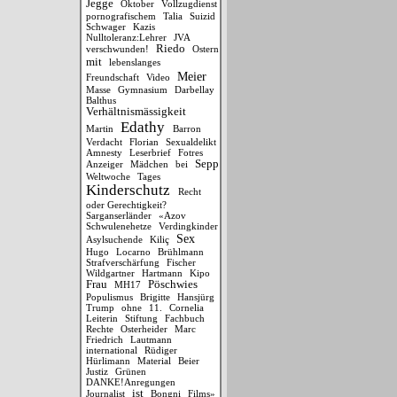
Jegge
Oktober
Vollzugdienst
pornografischem
Talia
Suizid
Schwager
Kazis
Nulltoleranz:Lehrer
JVA
Riedo
verschwunden!
Ostern
mit
lebenslanges
Meier
Freundschaft
Video
Masse
Gymnasium
Darbellay
Balthus
Verhältnismässigkeit
Edathy
Martin
Barron
Verdacht
Florian
Sexualdelikt
Amnesty
Leserbrief
Fotres
Sepp
Anzeiger
Mädchen
bei
Weltwoche
Tages
Kinderschutz
Recht
oder Gerechtigkeit?
Sarganserländer
«Azov
Schwulenehetze
Verdingkinder
Sex
Asylsuchende
Kiliç
Hugo
Locarno
Brühlmann
Strafverschärfung
Fischer
Wildgartner
Hartmann
Kipo
Frau
Pöschwies
MH17
Populismus
Brigitte
Hansjürg
Trump
ohne
11.
Cornelia
Leiterin
Stiftung
Fachbuch
Rechte
Osterheider
Marc
Friedrich
Lautmann
international
Rüdiger
Hürlimann
Material
Beier
Justiz
Grünen
DANKE!Anregungen
ist
Journalist
Bongni
Films»