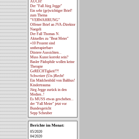
AUCH!
Der "Fall Jürg Jegge"
Ein sehr (ge)wichtiger Brief!
zum Thema
"VERWAHRUNG"
Offener Brief an JVA-Direktor
Naegeli
Der Fall Thomas N.
Aktuelles zu "Beat Meier"
«10 Prozent sind
untherapierbar»
Düstere Aussichten...
Muss Kunst korrekt sein?
Basler Pädophile wollen keine
Therapie
GeRECHTigkeit??!
Schweizer (Un-)Recht!
Ein Mädchenbild von Balthus!
Kindertrauma
Jürg Jegge zurück in den
Medien..!
Es MUSS etwas geschehen...
der "Fall Meier" jetzt vor
Bundesgericht
Sepp Scheuber
Berichte im Monat:
05/2020
04/2020